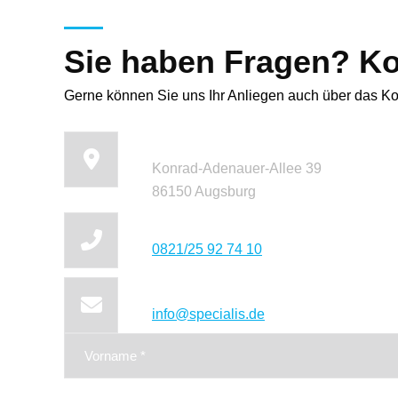
Sie haben Fragen? Ko
Gerne können Sie uns Ihr Anliegen auch über das Kon
Unsere Adresse:
Kon­rad-Ade­nau­er-Al­lee 39
86150 Augs­burg
So erreichen Sie uns tel
0821/25 92 74 10
Unsere Email Adresse:
info@specialis.de