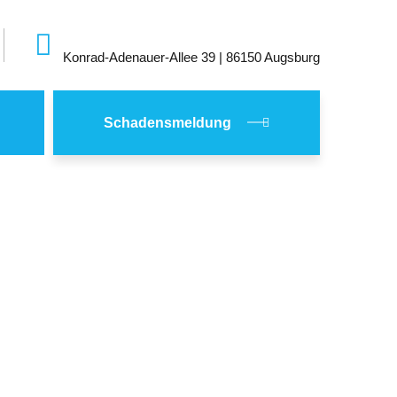
Kon­rad-Ade­nau­er-Al­lee 39 | 86150 Augs­burg
Schadensmeldung