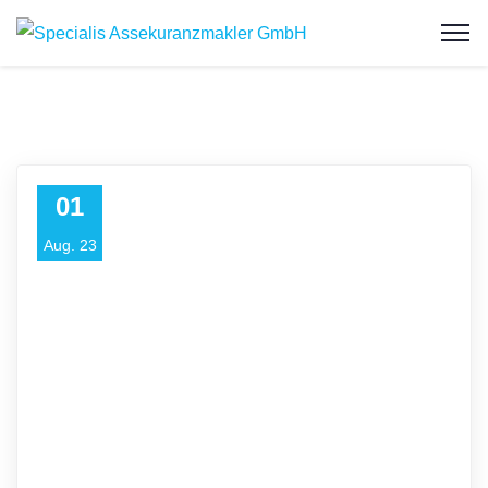
01
Aug. 23